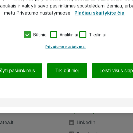
lapukais ir valdyti savo pasirinkimus spustelėdami žemiau, arb
metu Privatumo nustatymuose.
Plačiau skaitykite čia
Būtinieji
Analitiniai
Tiksliniai
Privatumo nustatymai
ašyti pasirinkimus
Tik būtinieji
Leisti visus sla
TEA“
Aplankykite mus
tea.lt
LinkedIn