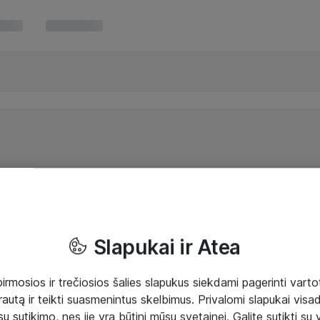
Slapukai ir Atea
mosios ir trečiosios šalies slapukus siekdami pagerinti vartot
rautą ir teikti suasmenintus skelbimus. Privalomi slapukai visada
ų sutikimo, nes jie yra būtini mūsų svetainei. Galite sutikti su 