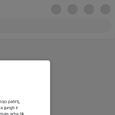
ojo patirtį,
 įjungti ir
visais arba tik