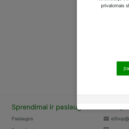
privalomais s
Įr
Sprendimai ir paslaugos
UAB „A
Paslaugos
eShop@a