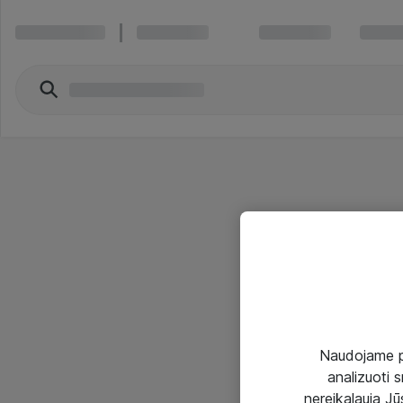
Naudojame pir
analizuoti s
nereikalauja Jūs