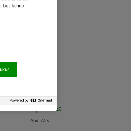
a bet kuriuo
pukus
Apie Atea
Apie Atea