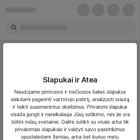
Slapukai ir Atea
Sprendimai ir paslaugos
Naudojame pirmosios ir trečiosios šalies slapukus
siekdami pagerinti vartotojo patirtį, analizuoti srautą
Paslaugos
ir teikti suasmenintus skelbimus. Privalomi slapukai
Sprendimai
visada įjungti ir nereikalauja Jūsų sutikimo, nes jie yra
būtini mūsų svetainei. Galite sutikti su visais arba tik
Įgyvendinti projektai
privalomais slapukais ir valdyti savo pasirinkimus
Atea ekspertų patarimai verslui
spustelėdami žemiau, arba bet kuriuo metu