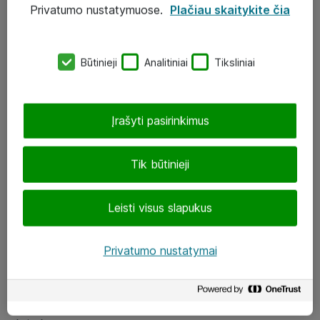
Privatumo nustatymuose.
Plačiau skaitykite čia
UAB „ATEA“
eShop@atea.lt
Būtinieji
Analitiniai
Tiksliniai
J. Rutkausko g. 6, Vilnius
Atea kontaktai
Įrašyti pasirinkimus
Aplankykite mus
Tik būtinieji
LinkedIn
Leisti visus slapukus
Facebook
Renginiai
Privatumo nustatymai
Apie Atea