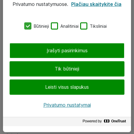
Privatumo nustatymuose.
Plačiau skaitykite čia
UAB „ATEA“
eShop@atea.lt
Būtinieji
Analitiniai
Tiksliniai
J. Rutkausko g. 6, Vilnius
Atea kontaktai
Įrašyti pasirinkimus
Aplankykite mus
Tik būtinieji
LinkedIn
Leisti visus slapukus
Facebook
Renginiai
Privatumo nustatymai
Apie Atea