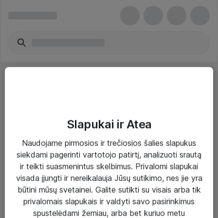
Slapukai ir Atea
Sprendimai ir paslaugos
Naudojame pirmosios ir trečiosios šalies slapukus
siekdami pagerinti vartotojo patirtį, analizuoti srautą
Paslaugos
ir teikti suasmenintus skelbimus. Privalomi slapukai
Sprendimai
visada įjungti ir nereikalauja Jūsų sutikimo, nes jie yra
būtini mūsų svetainei. Galite sutikti su visais arba tik
Įgyvendinti projektai
privalomais slapukais ir valdyti savo pasirinkimus
Atea ekspertų patarimai verslui
spustelėdami žemiau, arba bet kuriuo metu