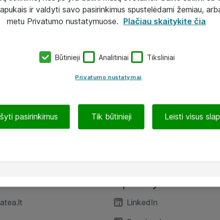
lapukais ir valdyti savo pasirinkimus spustelėdami žemiau, arb
metu Privatumo nustatymuose.
Plačiau skaitykite čia
Būtinieji
Analitiniai
Tiksliniai
Privatumo nustatymai
ašyti pasirinkimus
Tik būtinieji
Leisti visus sla
TEA“
Aplankykite mus
tea.lt
LinkedIn