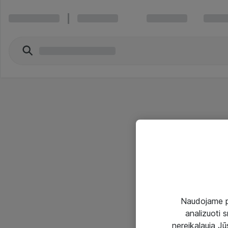
Naudojame pir
analizuoti s
nereikalauja Jūs