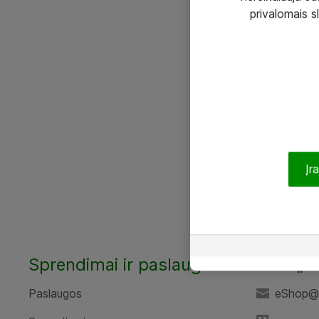
privalomais s
Įr
Sprendimai ir paslaugos
UAB „A
Paslaugos
eShop@a