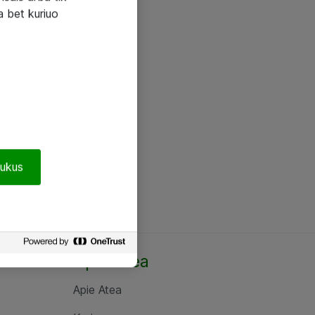
a bet kuriuo
pukus
Apie Atea
Apie Atea