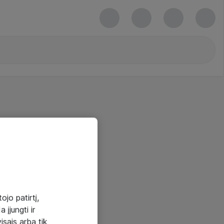
ojo patirtį,
 įjungti ir
visais arba tik