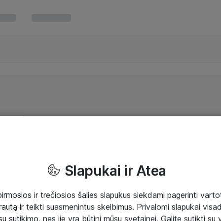
Slapukai ir Atea
mosios ir trečiosios šalies slapukus siekdami pagerinti vartot
rautą ir teikti suasmenintus skelbimus. Privalomi slapukai visada
ų sutikimo, nes jie yra būtini mūsų svetainei. Galite sutikti su 