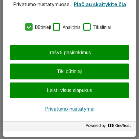
Privatumo nustatymuose.
Plačiau skaitykite čia
UAB „ATEA“
eShop@atea.lt
Būtinieji
Analitiniai
Tiksliniai
J. Rutkausko g. 6, Vilnius
Atea kontaktai
Įrašyti pasirinkimus
Aplankykite mus
Tik būtinieji
LinkedIn
Leisti visus slapukus
Facebook
Renginiai
Privatumo nustatymai
Apie Atea