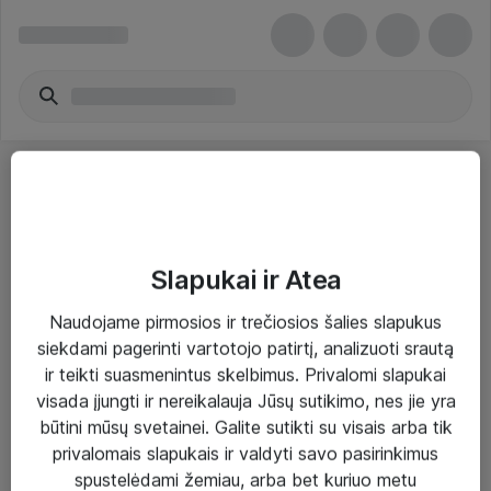
Slapukai ir Atea
Sprendimai ir paslaugos
Naudojame pirmosios ir trečiosios šalies slapukus
siekdami pagerinti vartotojo patirtį, analizuoti srautą
Paslaugos
ir teikti suasmenintus skelbimus. Privalomi slapukai
Sprendimai
visada įjungti ir nereikalauja Jūsų sutikimo, nes jie yra
būtini mūsų svetainei. Galite sutikti su visais arba tik
Įgyvendinti projektai
privalomais slapukais ir valdyti savo pasirinkimus
Atea ekspertų patarimai verslui
spustelėdami žemiau, arba bet kuriuo metu