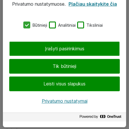
Privatumo nustatymuose.
Plačiau skaitykite čia
UAB „ATEA“
eShop@atea.lt
Būtinieji
Analitiniai
Tiksliniai
J. Rutkausko g. 6, Vilnius
Atea kontaktai
Įrašyti pasirinkimus
Aplankykite mus
Tik būtinieji
LinkedIn
Leisti visus slapukus
Facebook
Renginiai
Privatumo nustatymai
Apie Atea