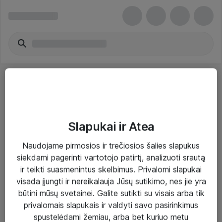
Slapukai ir Atea
Sprendimai ir paslaugos
Naudojame pirmosios ir trečiosios šalies slapukus
siekdami pagerinti vartotojo patirtį, analizuoti srautą
Paslaugos
ir teikti suasmenintus skelbimus. Privalomi slapukai
Sprendimai
visada įjungti ir nereikalauja Jūsų sutikimo, nes jie yra
būtini mūsų svetainei. Galite sutikti su visais arba tik
Įgyvendinti projektai
privalomais slapukais ir valdyti savo pasirinkimus
Atea ekspertų patarimai verslui
spustelėdami žemiau, arba bet kuriuo metu