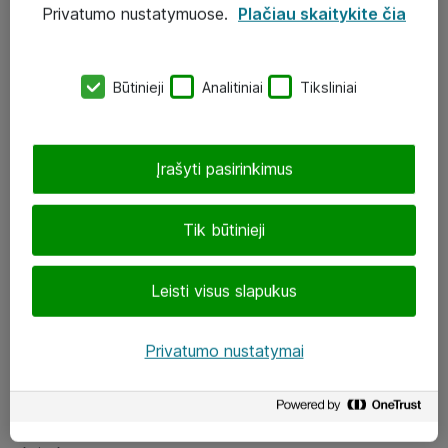
Privatumo nustatymuose.
Plačiau skaitykite čia
UAB „ATEA“
eShop@atea.lt
Būtinieji
Analitiniai
Tiksliniai
J. Rutkausko g. 6, Vilnius
Atea kontaktai
Įrašyti pasirinkimus
Aplankykite mus
Tik būtinieji
LinkedIn
Leisti visus slapukus
Facebook
Renginiai
Privatumo nustatymai
Apie Atea