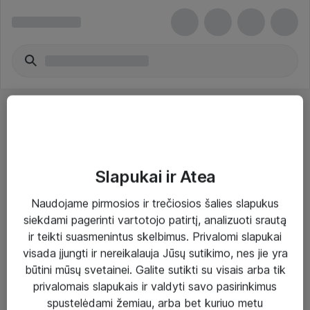
Slapukai ir Atea
Sprendimai ir paslaugos
Naudojame pirmosios ir trečiosios šalies slapukus
siekdami pagerinti vartotojo patirtį, analizuoti srautą
Paslaugos
ir teikti suasmenintus skelbimus. Privalomi slapukai
Sprendimai
visada įjungti ir nereikalauja Jūsų sutikimo, nes jie yra
būtini mūsų svetainei. Galite sutikti su visais arba tik
Įgyvendinti projektai
privalomais slapukais ir valdyti savo pasirinkimus
Atea ekspertų patarimai verslui
spustelėdami žemiau, arba bet kuriuo metu