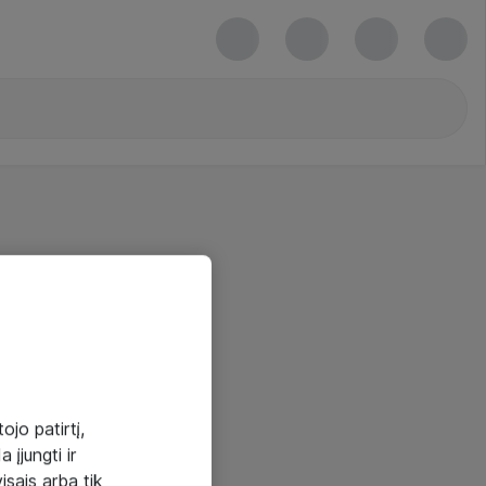
ojo patirtį,
 įjungti ir
visais arba tik