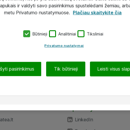
lapukais ir valdyti savo pasirinkimus spustelėdami žemiau, arb
metu Privatumo nustatymuose.
Plačiau skaitykite čia
Būtinieji
Analitiniai
Tiksliniai
Privatumo nustatymai
ašyti pasirinkimus
Tik būtinieji
Leisti visus sla
TEA“
Aplankykite mus
tea.lt
LinkedIn