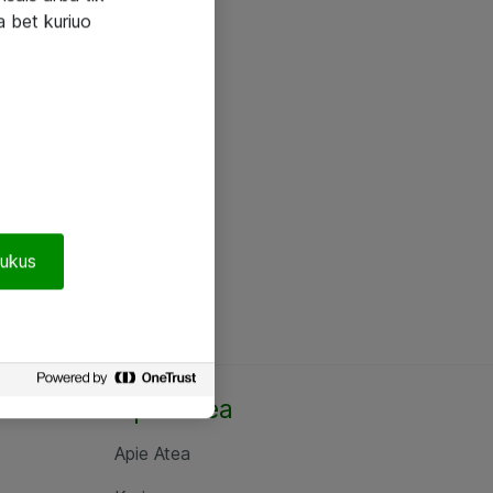
a bet kuriuo
pukus
Apie Atea
Apie Atea