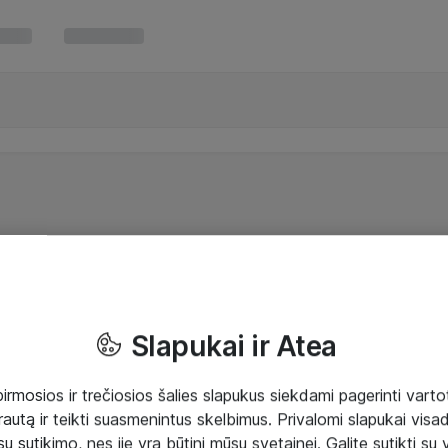
Slapukai ir Atea
mosios ir trečiosios šalies slapukus siekdami pagerinti vartot
rautą ir teikti suasmenintus skelbimus. Privalomi slapukai visada
ų sutikimo, nes jie yra būtini mūsų svetainei. Galite sutikti su 