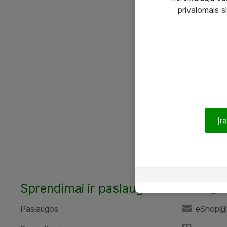
privalomais s
Įr
Sprendimai ir paslaugos
UAB „A
Paslaugos
eShop@a