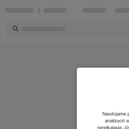
Naudojame pir
analizuoti s
nereikalauja Jūs