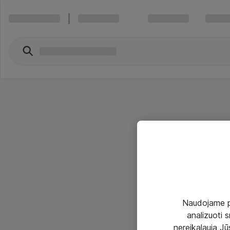
Naudojame pir
analizuoti s
nereikalauja Jūs