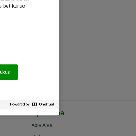
a bet kuriuo
pukus
Apie Atea
Apie Atea