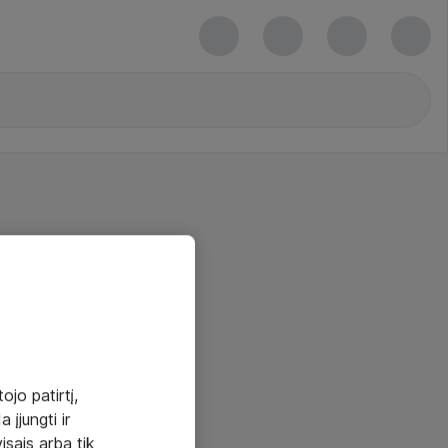
ojo patirtį,
 įjungti ir
visais arba tik