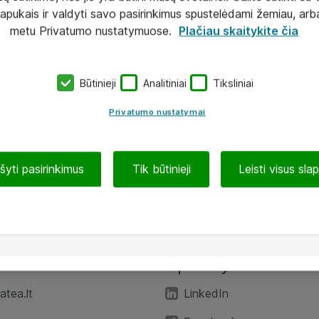
lapukais ir valdyti savo pasirinkimus spustelėdami žemiau, arb
metu Privatumo nustatymuose.
Plačiau skaitykite čia
Būtinieji
Analitiniai
Tiksliniai
Privatumo nustatymai
ašyti pasirinkimus
Tik būtinieji
Leisti visus sla
TEA“
Aplankykite mus
tea.lt
LinkedIn