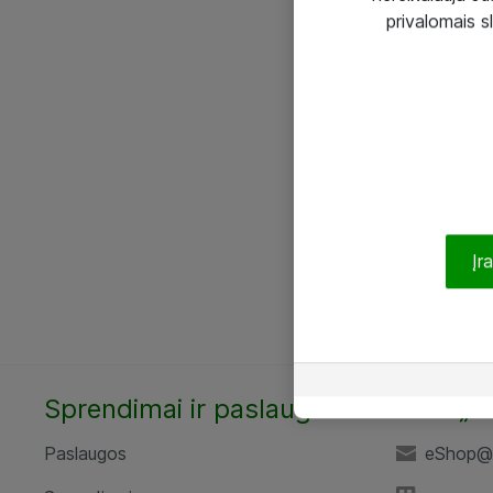
privalomais s
Įr
Sprendimai ir paslaugos
UAB „A
Paslaugos
eShop@a