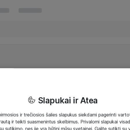
Slapukai ir Atea
mosios ir trečiosios šalies slapukus siekdami pagerinti vartot
rautą ir teikti suasmenintus skelbimus. Privalomi slapukai visada
ų sutikimo, nes jie yra būtini mūsų svetainei. Galite sutikti su 