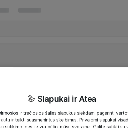
Slapukai ir Atea
mosios ir trečiosios šalies slapukus siekdami pagerinti vartot
rautą ir teikti suasmenintus skelbimus. Privalomi slapukai visada
ų sutikimo, nes jie yra būtini mūsų svetainei. Galite sutikti su 