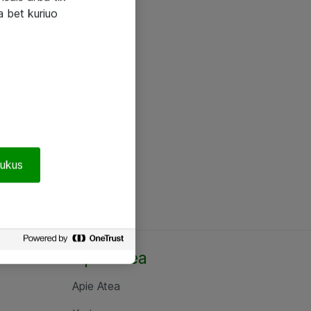
a bet kuriuo
pukus
Apie Atea
Apie Atea