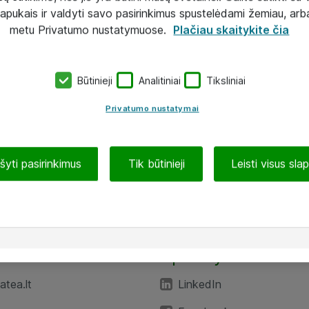
lapukais ir valdyti savo pasirinkimus spustelėdami žemiau, arb
metu Privatumo nustatymuose.
Plačiau skaitykite čia
Būtinieji
Analitiniai
Tiksliniai
Privatumo nustatymai
ašyti pasirinkimus
Tik būtinieji
Leisti visus sla
TEA“
Aplankykite mus
tea.lt
LinkedIn