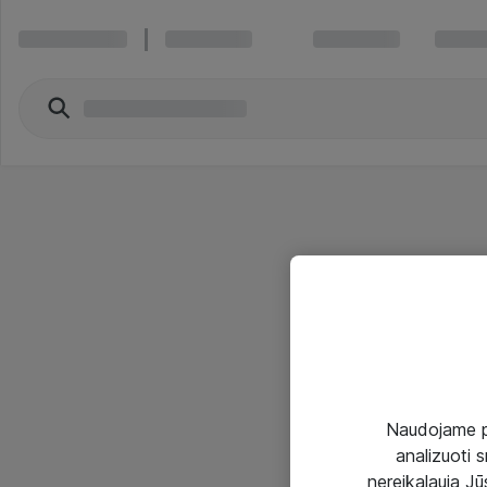
Naudojame pir
analizuoti s
nereikalauja Jūs