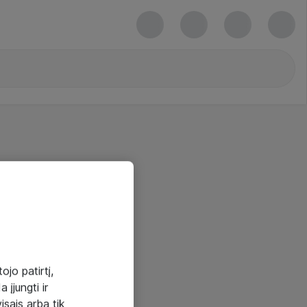
ojo patirtį,
 įjungti ir
visais arba tik