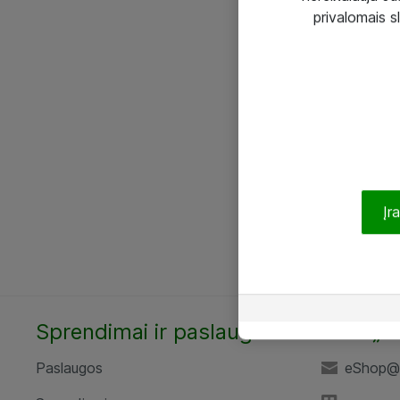
privalomais s
Įr
Sprendimai ir paslaugos
UAB „A
Paslaugos
eShop@a