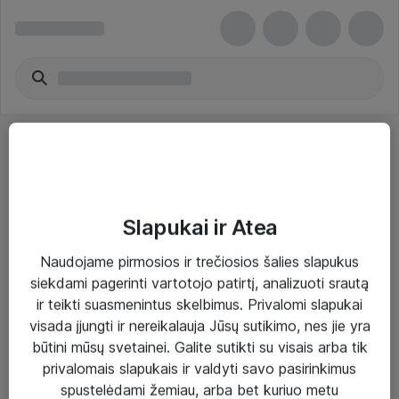
Slapukai ir Atea
Sprendimai ir paslaugos
Naudojame pirmosios ir trečiosios šalies slapukus
siekdami pagerinti vartotojo patirtį, analizuoti srautą
Paslaugos
ir teikti suasmenintus skelbimus. Privalomi slapukai
Sprendimai
visada įjungti ir nereikalauja Jūsų sutikimo, nes jie yra
būtini mūsų svetainei. Galite sutikti su visais arba tik
Įgyvendinti projektai
privalomais slapukais ir valdyti savo pasirinkimus
Atea ekspertų patarimai verslui
spustelėdami žemiau, arba bet kuriuo metu