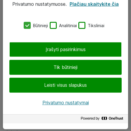
Privatumo nustatymuose.
Plačiau skaitykite čia
UAB „ATEA“
eShop@atea.lt
Būtinieji
Analitiniai
Tiksliniai
J. Rutkausko g. 6, Vilnius
Atea kontaktai
Įrašyti pasirinkimus
Aplankykite mus
Tik būtinieji
LinkedIn
Leisti visus slapukus
Facebook
Renginiai
Privatumo nustatymai
Apie Atea