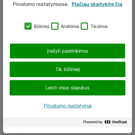
Privatumo nustatymuose.
Plačiau skaitykite čia
UAB „ATEA“
eShop@atea.lt
Būtinieji
Analitiniai
Tiksliniai
J. Rutkausko g. 6, Vilnius
Atea kontaktai
Įrašyti pasirinkimus
Aplankykite mus
Tik būtinieji
LinkedIn
Leisti visus slapukus
Facebook
Renginiai
Privatumo nustatymai
Apie Atea