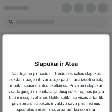
Slapukai ir Atea
Sprendimai ir paslaugos
Naudojame pirmosios ir trečiosios šalies slapukus
siekdami pagerinti vartotojo patirtį, analizuoti srautą
Paslaugos
ir teikti suasmenintus skelbimus. Privalomi slapukai
Sprendimai
visada įjungti ir nereikalauja Jūsų sutikimo, nes jie yra
būtini mūsų svetainei. Galite sutikti su visais arba tik
Įgyvendinti projektai
privalomais slapukais ir valdyti savo pasirinkimus
Atea ekspertų patarimai verslui
spustelėdami žemiau, arba bet kuriuo metu