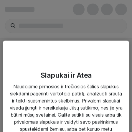
Slapukai ir Atea
Sprendimai ir paslaugos
Naudojame pirmosios ir trečiosios šalies slapukus
siekdami pagerinti vartotojo patirtį, analizuoti srautą
Paslaugos
ir teikti suasmenintus skelbimus. Privalomi slapukai
Sprendimai
visada įjungti ir nereikalauja Jūsų sutikimo, nes jie yra
būtini mūsų svetainei. Galite sutikti su visais arba tik
Įgyvendinti projektai
privalomais slapukais ir valdyti savo pasirinkimus
Atea ekspertų patarimai verslui
spustelėdami žemiau, arba bet kuriuo metu