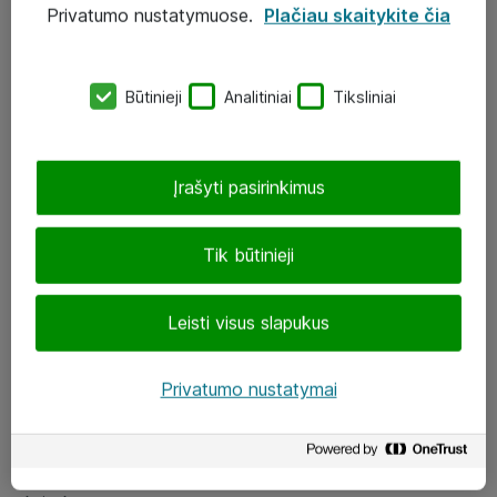
Privatumo nustatymuose.
Plačiau skaitykite čia
UAB „ATEA“
eShop@atea.lt
Būtinieji
Analitiniai
Tiksliniai
J. Rutkausko g. 6, Vilnius
Atea kontaktai
Įrašyti pasirinkimus
Aplankykite mus
Tik būtinieji
LinkedIn
Leisti visus slapukus
Facebook
Renginiai
Privatumo nustatymai
Apie Atea