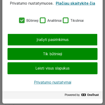
Privatumo nustatymuose.
Plačiau skaitykite čia
UAB „ATEA“
eShop@atea.lt
Būtinieji
Analitiniai
Tiksliniai
J. Rutkausko g. 6, Vilnius
Atea kontaktai
Įrašyti pasirinkimus
Aplankykite mus
Tik būtinieji
LinkedIn
Leisti visus slapukus
Facebook
Renginiai
Privatumo nustatymai
Apie Atea