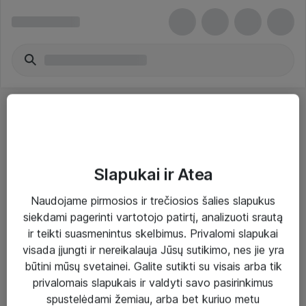
Slapukai ir Atea
Sprendimai ir paslaugos
Naudojame pirmosios ir trečiosios šalies slapukus
siekdami pagerinti vartotojo patirtį, analizuoti srautą
Paslaugos
ir teikti suasmenintus skelbimus. Privalomi slapukai
Sprendimai
visada įjungti ir nereikalauja Jūsų sutikimo, nes jie yra
būtini mūsų svetainei. Galite sutikti su visais arba tik
Įgyvendinti projektai
privalomais slapukais ir valdyti savo pasirinkimus
Atea ekspertų patarimai verslui
spustelėdami žemiau, arba bet kuriuo metu