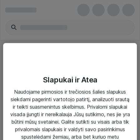
Slapukai ir Atea
Sprendimai ir paslaugos
Naudojame pirmosios ir trečiosios šalies slapukus
siekdami pagerinti vartotojo patirtį, analizuoti srautą
Paslaugos
ir teikti suasmenintus skelbimus. Privalomi slapukai
Sprendimai
visada įjungti ir nereikalauja Jūsų sutikimo, nes jie yra
būtini mūsų svetainei. Galite sutikti su visais arba tik
Įgyvendinti projektai
privalomais slapukais ir valdyti savo pasirinkimus
Atea ekspertų patarimai verslui
spustelėdami žemiau, arba bet kuriuo metu