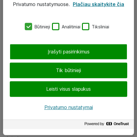
Privatumo nustatymuose.
Plačiau skaitykite čia
UAB „ATEA“
eShop@atea.lt
Būtinieji
Analitiniai
Tiksliniai
J. Rutkausko g. 6, Vilnius
Atea kontaktai
Įrašyti pasirinkimus
Aplankykite mus
Tik būtinieji
LinkedIn
Leisti visus slapukus
Facebook
Renginiai
Privatumo nustatymai
Apie Atea