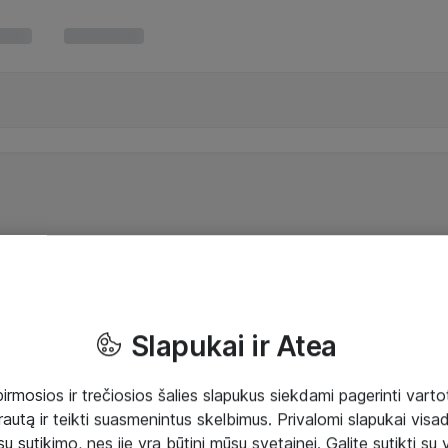
Slapukai ir Atea
mosios ir trečiosios šalies slapukus siekdami pagerinti vartot
rautą ir teikti suasmenintus skelbimus. Privalomi slapukai visada
ų sutikimo, nes jie yra būtini mūsų svetainei. Galite sutikti su 