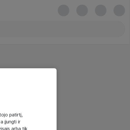
ojo patirtį,
 įjungti ir
visais arba tik