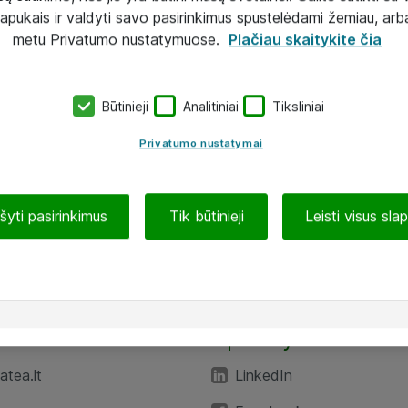
lapukais ir valdyti savo pasirinkimus spustelėdami žemiau, arb
metu Privatumo nustatymuose.
Plačiau skaitykite čia
Būtinieji
Analitiniai
Tiksliniai
Privatumo nustatymai
ašyti pasirinkimus
Tik būtinieji
Leisti visus sla
TEA“
Aplankykite mus
tea.lt
LinkedIn