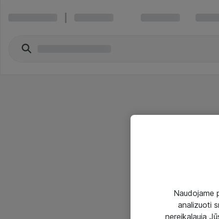
Naudojame pir
analizuoti s
nereikalauja Jūs