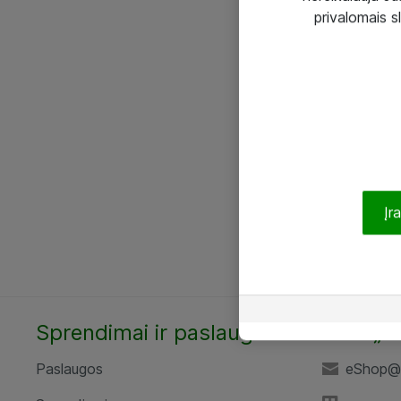
privalomais s
Įr
Sprendimai ir paslaugos
UAB „A
Paslaugos
eShop@a