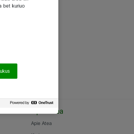
a bet kuriuo
pukus
Apie Atea
Apie Atea