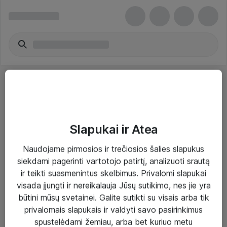
Slapukai ir Atea
Sprendimai ir paslaugos
Naudojame pirmosios ir trečiosios šalies slapukus
siekdami pagerinti vartotojo patirtį, analizuoti srautą
Paslaugos
ir teikti suasmenintus skelbimus. Privalomi slapukai
Sprendimai
visada įjungti ir nereikalauja Jūsų sutikimo, nes jie yra
būtini mūsų svetainei. Galite sutikti su visais arba tik
Įgyvendinti projektai
privalomais slapukais ir valdyti savo pasirinkimus
Atea ekspertų patarimai verslui
spustelėdami žemiau, arba bet kuriuo metu