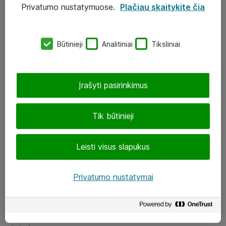
Privatumo nustatymuose.
Plačiau skaitykite čia
UAB „ATEA“
eShop@atea.lt
Būtinieji
Analitiniai
Tiksliniai
J. Rutkausko g. 6, Vilnius
Atea kontaktai
Įrašyti pasirinkimus
Aplankykite mus
Tik būtinieji
LinkedIn
Leisti visus slapukus
Facebook
Renginiai
Privatumo nustatymai
Apie Atea