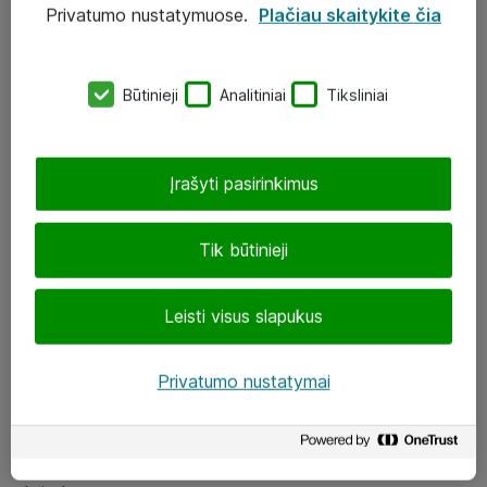
Privatumo nustatymuose.
Plačiau skaitykite čia
UAB „ATEA“
eShop@atea.lt
Būtinieji
Analitiniai
Tiksliniai
J. Rutkausko g. 6, Vilnius
Atea kontaktai
Įrašyti pasirinkimus
Aplankykite mus
Tik būtinieji
LinkedIn
Leisti visus slapukus
Facebook
Renginiai
Privatumo nustatymai
Apie Atea