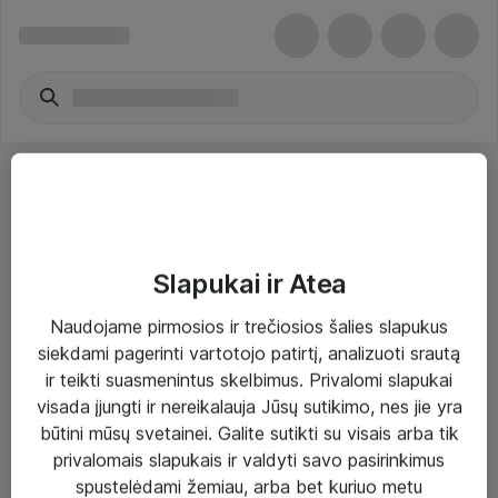
Slapukai ir Atea
Sprendimai ir paslaugos
Naudojame pirmosios ir trečiosios šalies slapukus
siekdami pagerinti vartotojo patirtį, analizuoti srautą
Paslaugos
ir teikti suasmenintus skelbimus. Privalomi slapukai
Sprendimai
visada įjungti ir nereikalauja Jūsų sutikimo, nes jie yra
būtini mūsų svetainei. Galite sutikti su visais arba tik
Įgyvendinti projektai
privalomais slapukais ir valdyti savo pasirinkimus
Atea ekspertų patarimai verslui
spustelėdami žemiau, arba bet kuriuo metu