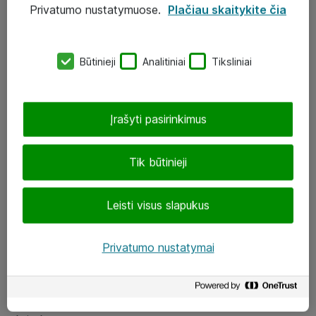
Privatumo nustatymuose.
Plačiau skaitykite čia
UAB „ATEA“
eShop@atea.lt
Būtinieji
Analitiniai
Tiksliniai
J. Rutkausko g. 6, Vilnius
Atea kontaktai
Įrašyti pasirinkimus
Aplankykite mus
Tik būtinieji
LinkedIn
Leisti visus slapukus
Facebook
Renginiai
Privatumo nustatymai
Apie Atea