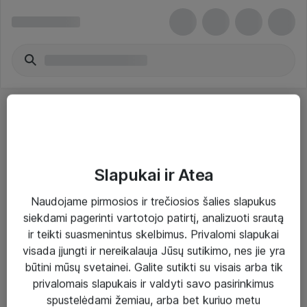
Slapukai ir Atea
Sprendimai ir paslaugos
Naudojame pirmosios ir trečiosios šalies slapukus
siekdami pagerinti vartotojo patirtį, analizuoti srautą
Paslaugos
ir teikti suasmenintus skelbimus. Privalomi slapukai
Sprendimai
visada įjungti ir nereikalauja Jūsų sutikimo, nes jie yra
būtini mūsų svetainei. Galite sutikti su visais arba tik
Įgyvendinti projektai
privalomais slapukais ir valdyti savo pasirinkimus
Atea ekspertų patarimai verslui
spustelėdami žemiau, arba bet kuriuo metu