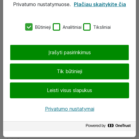
Privatumo nustatymuose.
Plačiau skaitykite čia
UAB „ATEA“
eShop@atea.lt
Būtinieji
Analitiniai
Tiksliniai
J. Rutkausko g. 6, Vilnius
Atea kontaktai
Įrašyti pasirinkimus
Aplankykite mus
Tik būtinieji
LinkedIn
Leisti visus slapukus
Facebook
Renginiai
Privatumo nustatymai
Apie Atea