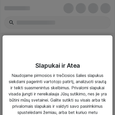
Slapukai ir Atea
Sprendimai ir paslaugos
Naudojame pirmosios ir trečiosios šalies slapukus
siekdami pagerinti vartotojo patirtį, analizuoti srautą
Paslaugos
ir teikti suasmenintus skelbimus. Privalomi slapukai
Sprendimai
visada įjungti ir nereikalauja Jūsų sutikimo, nes jie yra
būtini mūsų svetainei. Galite sutikti su visais arba tik
Įgyvendinti projektai
privalomais slapukais ir valdyti savo pasirinkimus
Atea ekspertų patarimai verslui
spustelėdami žemiau, arba bet kuriuo metu