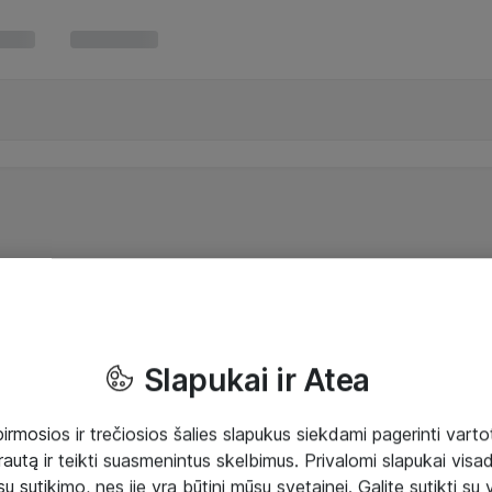
Slapukai ir Atea
mosios ir trečiosios šalies slapukus siekdami pagerinti vartot
rautą ir teikti suasmenintus skelbimus. Privalomi slapukai visada
ų sutikimo, nes jie yra būtini mūsų svetainei. Galite sutikti su 