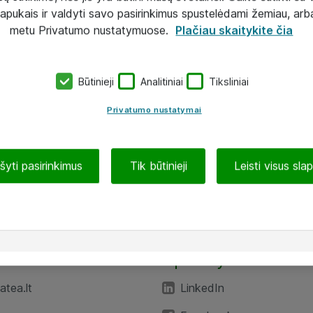
lapukais ir valdyti savo pasirinkimus spustelėdami žemiau, arb
metu Privatumo nustatymuose.
Plačiau skaitykite čia
Būtinieji
Analitiniai
Tiksliniai
Privatumo nustatymai
ašyti pasirinkimus
Tik būtinieji
Leisti visus sla
TEA“
Aplankykite mus
tea.lt
LinkedIn