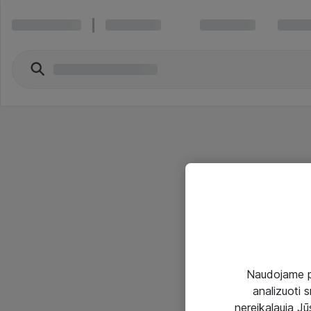
Naudojame pir
analizuoti s
nereikalauja Jūs