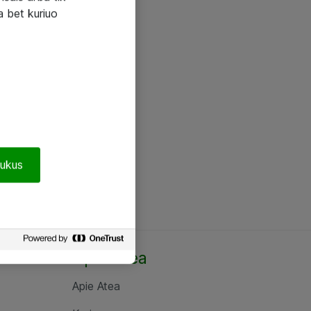
a bet kuriuo
pukus
Apie Atea
Apie Atea