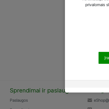
privalomais s
Įr
Sprendimai ir paslaugos
UAB „A
Paslaugos
eShop@a