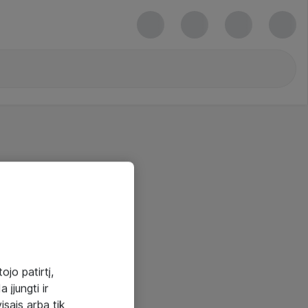
ojo patirtį,
 įjungti ir
visais arba tik