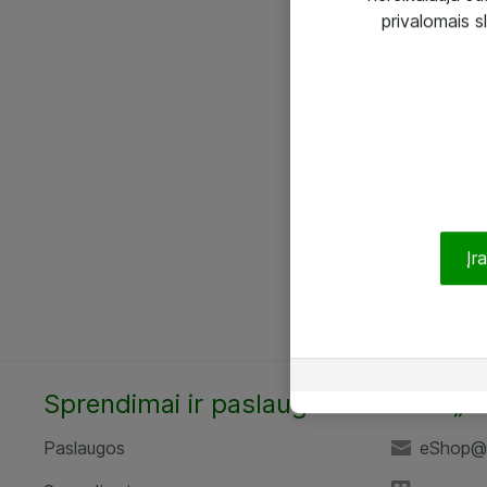
privalomais s
Įr
Sprendimai ir paslaugos
UAB „A
Paslaugos
eShop@a