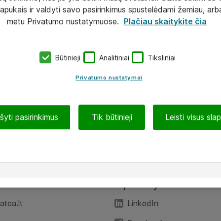
lapukais ir valdyti savo pasirinkimus spustelėdami žemiau, arb
metu Privatumo nustatymuose.
Plačiau skaitykite čia
Būtinieji
Analitiniai
Tiksliniai
Privatumo nustatymai
ašyti pasirinkimus
Tik būtinieji
Leisti visus sla
TEA“
Aplankykite mus
tea.lt
LinkedIn