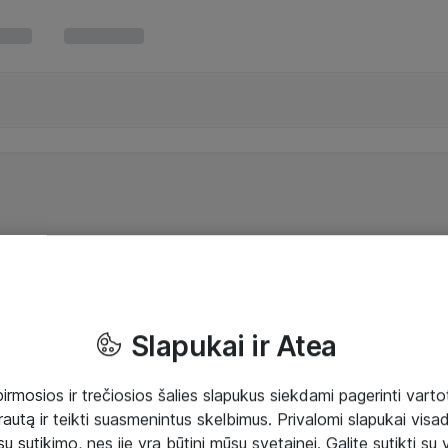
Slapukai ir Atea
mosios ir trečiosios šalies slapukus siekdami pagerinti vartot
rautą ir teikti suasmenintus skelbimus. Privalomi slapukai visada
ų sutikimo, nes jie yra būtini mūsų svetainei. Galite sutikti su 