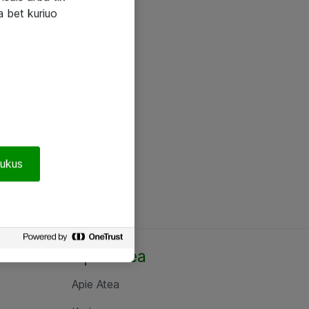
a bet kuriuo
pukus
Apie Atea
Apie Atea