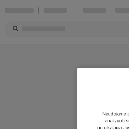
Naudojame pir
analizuoti s
nereikalauja Jūs