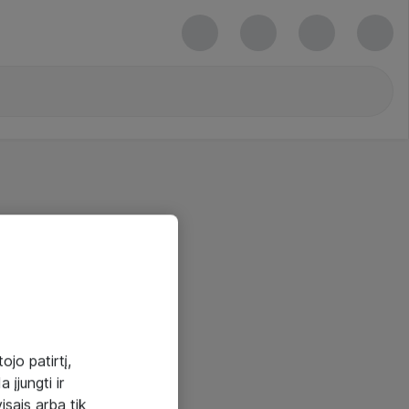
ojo patirtį,
 įjungti ir
visais arba tik