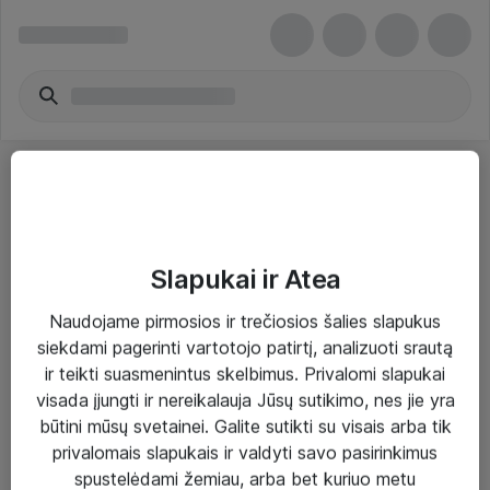
Slapukai ir Atea
Sprendimai ir paslaugos
Naudojame pirmosios ir trečiosios šalies slapukus
siekdami pagerinti vartotojo patirtį, analizuoti srautą
Paslaugos
ir teikti suasmenintus skelbimus. Privalomi slapukai
Sprendimai
visada įjungti ir nereikalauja Jūsų sutikimo, nes jie yra
būtini mūsų svetainei. Galite sutikti su visais arba tik
Įgyvendinti projektai
privalomais slapukais ir valdyti savo pasirinkimus
Atea ekspertų patarimai verslui
spustelėdami žemiau, arba bet kuriuo metu