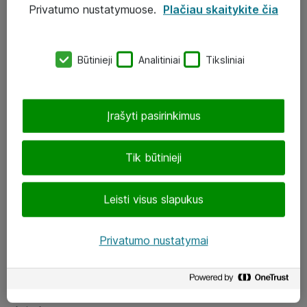
Privatumo nustatymuose.
Plačiau skaitykite čia
UAB „ATEA“
eShop@atea.lt
Būtinieji
Analitiniai
Tiksliniai
J. Rutkausko g. 6, Vilnius
Atea kontaktai
Įrašyti pasirinkimus
Aplankykite mus
Tik būtinieji
LinkedIn
Leisti visus slapukus
Facebook
Renginiai
Privatumo nustatymai
Apie Atea