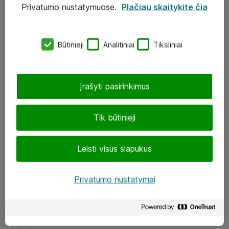
Privatumo nustatymuose.
Plačiau skaitykite čia
UAB „ATEA“
eShop@atea.lt
Būtinieji
Analitiniai
Tiksliniai
J. Rutkausko g. 6, Vilnius
Atea kontaktai
Įrašyti pasirinkimus
Aplankykite mus
Tik būtinieji
LinkedIn
Leisti visus slapukus
Facebook
Renginiai
Privatumo nustatymai
Apie Atea