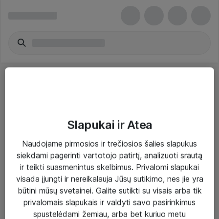
Slapukai ir Atea
Sprendimai ir paslaugos
Naudojame pirmosios ir trečiosios šalies slapukus
siekdami pagerinti vartotojo patirtį, analizuoti srautą
Paslaugos
ir teikti suasmenintus skelbimus. Privalomi slapukai
Sprendimai
visada įjungti ir nereikalauja Jūsų sutikimo, nes jie yra
būtini mūsų svetainei. Galite sutikti su visais arba tik
Įgyvendinti projektai
privalomais slapukais ir valdyti savo pasirinkimus
Atea ekspertų patarimai verslui
spustelėdami žemiau, arba bet kuriuo metu