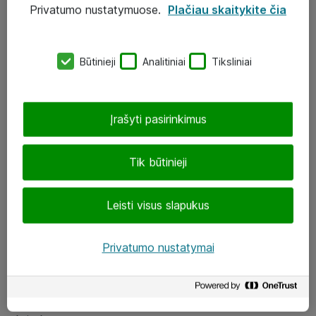
Privatumo nustatymuose.
Plačiau skaitykite čia
UAB „ATEA“
eShop@atea.lt
Būtinieji
Analitiniai
Tiksliniai
J. Rutkausko g. 6, Vilnius
Atea kontaktai
Įrašyti pasirinkimus
Aplankykite mus
Tik būtinieji
LinkedIn
Leisti visus slapukus
Facebook
Renginiai
Privatumo nustatymai
Apie Atea