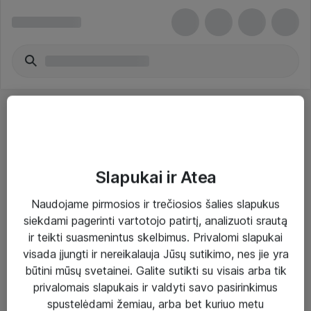
Slapukai ir Atea
Sprendimai ir paslaugos
Naudojame pirmosios ir trečiosios šalies slapukus
siekdami pagerinti vartotojo patirtį, analizuoti srautą
Paslaugos
ir teikti suasmenintus skelbimus. Privalomi slapukai
Sprendimai
visada įjungti ir nereikalauja Jūsų sutikimo, nes jie yra
būtini mūsų svetainei. Galite sutikti su visais arba tik
Įgyvendinti projektai
privalomais slapukais ir valdyti savo pasirinkimus
Atea ekspertų patarimai verslui
spustelėdami žemiau, arba bet kuriuo metu