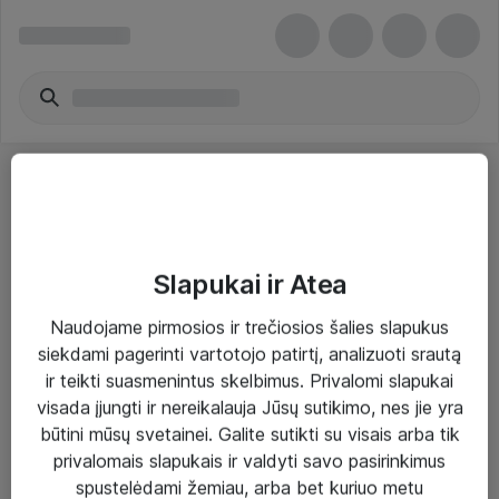
Slapukai ir Atea
Sprendimai ir paslaugos
Naudojame pirmosios ir trečiosios šalies slapukus
siekdami pagerinti vartotojo patirtį, analizuoti srautą
Paslaugos
ir teikti suasmenintus skelbimus. Privalomi slapukai
Sprendimai
visada įjungti ir nereikalauja Jūsų sutikimo, nes jie yra
būtini mūsų svetainei. Galite sutikti su visais arba tik
Įgyvendinti projektai
privalomais slapukais ir valdyti savo pasirinkimus
Atea ekspertų patarimai verslui
spustelėdami žemiau, arba bet kuriuo metu