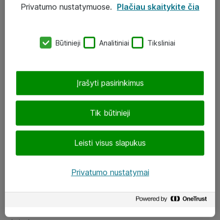
Privatumo nustatymuose.
Plačiau skaitykite čia
UAB „ATEA“
eShop@atea.lt
Būtinieji
Analitiniai
Tiksliniai
J. Rutkausko g. 6, Vilnius
Atea kontaktai
Įrašyti pasirinkimus
Aplankykite mus
Tik būtinieji
LinkedIn
Leisti visus slapukus
Facebook
Renginiai
Privatumo nustatymai
Apie Atea