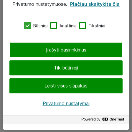
Privatumo nustatymuose.
Plačiau skaitykite čia
UAB „ATEA“
eShop@atea.lt
Būtinieji
Analitiniai
Tiksliniai
J. Rutkausko g. 6, Vilnius
Atea kontaktai
Įrašyti pasirinkimus
Aplankykite mus
Tik būtinieji
LinkedIn
Leisti visus slapukus
Facebook
Renginiai
Privatumo nustatymai
Apie Atea