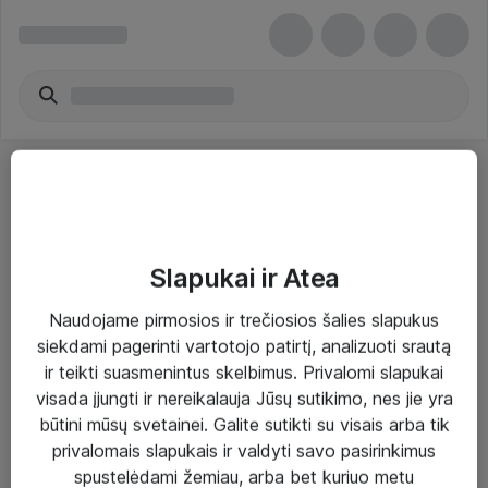
Slapukai ir Atea
Sprendimai ir paslaugos
Naudojame pirmosios ir trečiosios šalies slapukus
siekdami pagerinti vartotojo patirtį, analizuoti srautą
Paslaugos
ir teikti suasmenintus skelbimus. Privalomi slapukai
Sprendimai
visada įjungti ir nereikalauja Jūsų sutikimo, nes jie yra
būtini mūsų svetainei. Galite sutikti su visais arba tik
Įgyvendinti projektai
privalomais slapukais ir valdyti savo pasirinkimus
Atea ekspertų patarimai verslui
spustelėdami žemiau, arba bet kuriuo metu