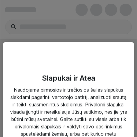
Slapukai ir Atea
Sprendimai ir paslaugos
Naudojame pirmosios ir trečiosios šalies slapukus
siekdami pagerinti vartotojo patirtį, analizuoti srautą
Paslaugos
ir teikti suasmenintus skelbimus. Privalomi slapukai
Sprendimai
visada įjungti ir nereikalauja Jūsų sutikimo, nes jie yra
būtini mūsų svetainei. Galite sutikti su visais arba tik
Įgyvendinti projektai
privalomais slapukais ir valdyti savo pasirinkimus
Atea ekspertų patarimai verslui
spustelėdami žemiau, arba bet kuriuo metu