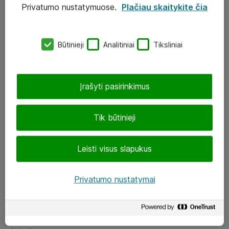
Privatumo nustatymuose.
Plačiau skaitykite čia
UAB „ATEA“
eShop@atea.lt
Būtinieji
Analitiniai
Tiksliniai
J. Rutkausko g. 6, Vilnius
Atea kontaktai
Įrašyti pasirinkimus
Aplankykite mus
Tik būtinieji
LinkedIn
Leisti visus slapukus
Facebook
Renginiai
Privatumo nustatymai
Apie Atea