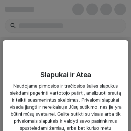
Slapukai ir Atea
Sprendimai ir paslaugos
Naudojame pirmosios ir trečiosios šalies slapukus
siekdami pagerinti vartotojo patirtį, analizuoti srautą
Paslaugos
ir teikti suasmenintus skelbimus. Privalomi slapukai
Sprendimai
visada įjungti ir nereikalauja Jūsų sutikimo, nes jie yra
būtini mūsų svetainei. Galite sutikti su visais arba tik
Įgyvendinti projektai
privalomais slapukais ir valdyti savo pasirinkimus
Atea ekspertų patarimai verslui
spustelėdami žemiau, arba bet kuriuo metu