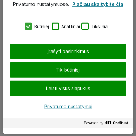
Privatumo nustatymuose.
Plačiau skaitykite čia
UAB „ATEA“
eShop@atea.lt
Būtinieji
Analitiniai
Tiksliniai
J. Rutkausko g. 6, Vilnius
Atea kontaktai
Įrašyti pasirinkimus
Aplankykite mus
Tik būtinieji
LinkedIn
Leisti visus slapukus
Facebook
Renginiai
Privatumo nustatymai
Apie Atea