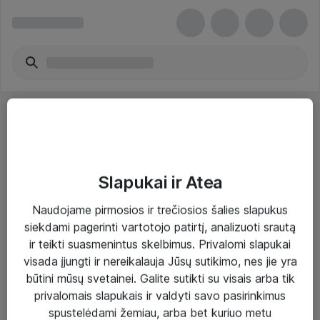
Slapukai ir Atea
Sprendimai ir paslaugos
Naudojame pirmosios ir trečiosios šalies slapukus
siekdami pagerinti vartotojo patirtį, analizuoti srautą
Paslaugos
ir teikti suasmenintus skelbimus. Privalomi slapukai
Sprendimai
visada įjungti ir nereikalauja Jūsų sutikimo, nes jie yra
būtini mūsų svetainei. Galite sutikti su visais arba tik
Įgyvendinti projektai
privalomais slapukais ir valdyti savo pasirinkimus
Atea ekspertų patarimai verslui
spustelėdami žemiau, arba bet kuriuo metu