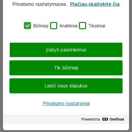
Privatumo nustatymuose.
Plačiau skaitykite čia
UAB „ATEA“
eShop@atea.lt
Būtinieji
Analitiniai
Tiksliniai
J. Rutkausko g. 6, Vilnius
Atea kontaktai
Įrašyti pasirinkimus
Aplankykite mus
Tik būtinieji
LinkedIn
Leisti visus slapukus
Facebook
Renginiai
Privatumo nustatymai
Apie Atea