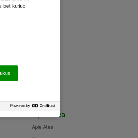
a bet kuriuo
pukus
Apie Atea
Apie Atea