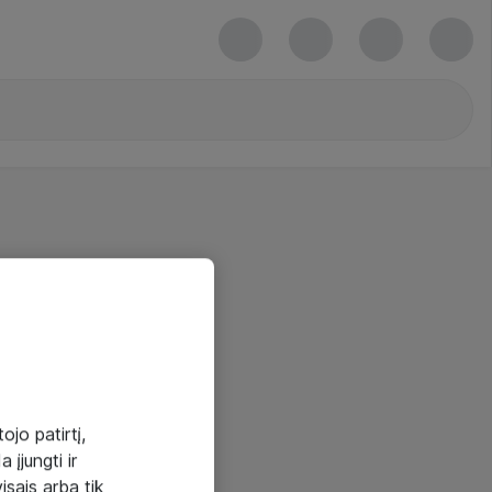
ojo patirtį,
 įjungti ir
visais arba tik