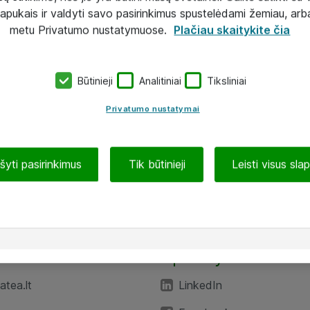
lapukais ir valdyti savo pasirinkimus spustelėdami žemiau, arb
metu Privatumo nustatymuose.
Plačiau skaitykite čia
Būtinieji
Analitiniai
Tiksliniai
Privatumo nustatymai
ašyti pasirinkimus
Tik būtinieji
Leisti visus sla
TEA“
Aplankykite mus
tea.lt
LinkedIn