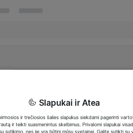
Slapukai ir Atea
mosios ir trečiosios šalies slapukus siekdami pagerinti vartot
rautą ir teikti suasmenintus skelbimus. Privalomi slapukai visada
ų sutikimo, nes jie yra būtini mūsų svetainei. Galite sutikti su 