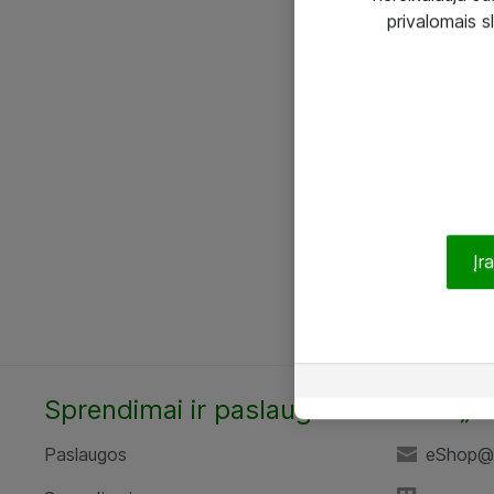
privalomais s
Įr
Sprendimai ir paslaugos
UAB „A
Paslaugos
eShop@a