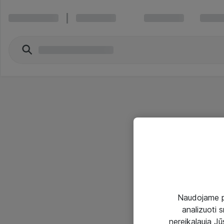
Naudojame pir
analizuoti s
nereikalauja Jūs