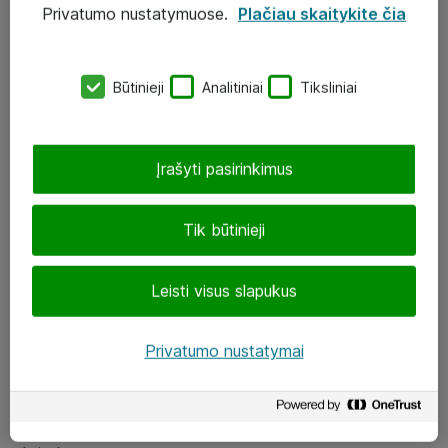
Privatumo nustatymuose.
Plačiau skaitykite čia
UAB „ATEA“
eShop@atea.lt
Būtinieji
Analitiniai
Tiksliniai
J. Rutkausko g. 6, Vilnius
Atea kontaktai
Įrašyti pasirinkimus
Aplankykite mus
Tik būtinieji
LinkedIn
Leisti visus slapukus
Facebook
Renginiai
Privatumo nustatymai
Apie Atea