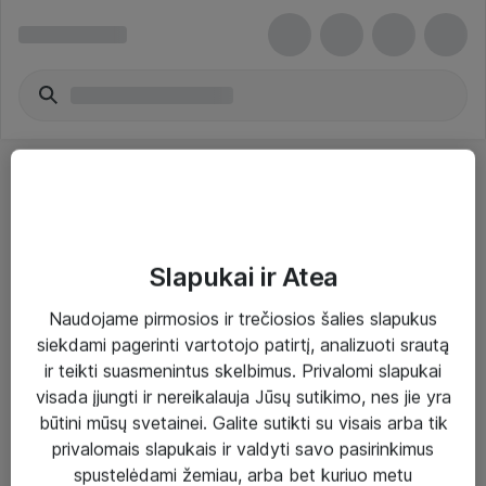
Slapukai ir Atea
Sprendimai ir paslaugos
Naudojame pirmosios ir trečiosios šalies slapukus
siekdami pagerinti vartotojo patirtį, analizuoti srautą
Paslaugos
ir teikti suasmenintus skelbimus. Privalomi slapukai
Sprendimai
visada įjungti ir nereikalauja Jūsų sutikimo, nes jie yra
būtini mūsų svetainei. Galite sutikti su visais arba tik
Įgyvendinti projektai
privalomais slapukais ir valdyti savo pasirinkimus
Atea ekspertų patarimai verslui
spustelėdami žemiau, arba bet kuriuo metu