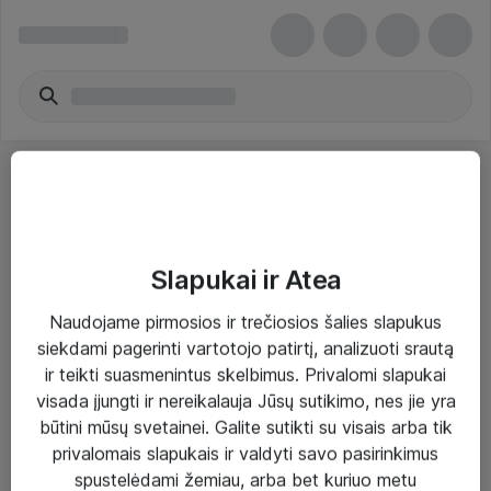
Slapukai ir Atea
Sprendimai ir paslaugos
Naudojame pirmosios ir trečiosios šalies slapukus
siekdami pagerinti vartotojo patirtį, analizuoti srautą
Paslaugos
ir teikti suasmenintus skelbimus. Privalomi slapukai
Sprendimai
visada įjungti ir nereikalauja Jūsų sutikimo, nes jie yra
būtini mūsų svetainei. Galite sutikti su visais arba tik
Įgyvendinti projektai
privalomais slapukais ir valdyti savo pasirinkimus
Atea ekspertų patarimai verslui
spustelėdami žemiau, arba bet kuriuo metu