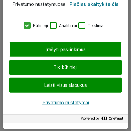
Privatumo nustatymuose.
Plačiau skaitykite čia
UAB „ATEA“
eShop@atea.lt
Būtinieji
Analitiniai
Tiksliniai
J. Rutkausko g. 6, Vilnius
Atea kontaktai
Įrašyti pasirinkimus
Aplankykite mus
Tik būtinieji
LinkedIn
Leisti visus slapukus
Facebook
Renginiai
Privatumo nustatymai
Apie Atea