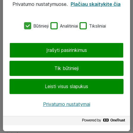
Privatumo nustatymuose.
Plačiau skaitykite čia
UAB „ATEA“
eShop@atea.lt
Būtinieji
Analitiniai
Tiksliniai
J. Rutkausko g. 6, Vilnius
Atea kontaktai
Įrašyti pasirinkimus
Aplankykite mus
Tik būtinieji
LinkedIn
Leisti visus slapukus
Facebook
Renginiai
Privatumo nustatymai
Apie Atea