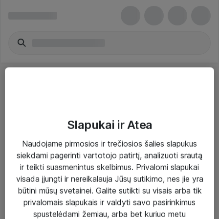
Slapukai ir Atea
Sprendimai ir paslaugos
Naudojame pirmosios ir trečiosios šalies slapukus
siekdami pagerinti vartotojo patirtį, analizuoti srautą
Paslaugos
ir teikti suasmenintus skelbimus. Privalomi slapukai
Sprendimai
visada įjungti ir nereikalauja Jūsų sutikimo, nes jie yra
būtini mūsų svetainei. Galite sutikti su visais arba tik
Įgyvendinti projektai
privalomais slapukais ir valdyti savo pasirinkimus
Atea ekspertų patarimai verslui
spustelėdami žemiau, arba bet kuriuo metu