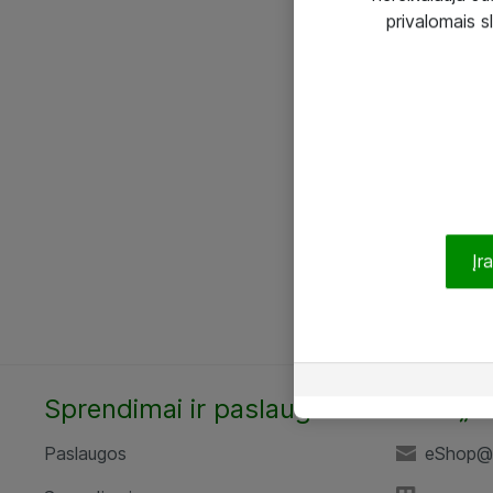
privalomais s
Įr
Sprendimai ir paslaugos
UAB „A
Paslaugos
eShop@a