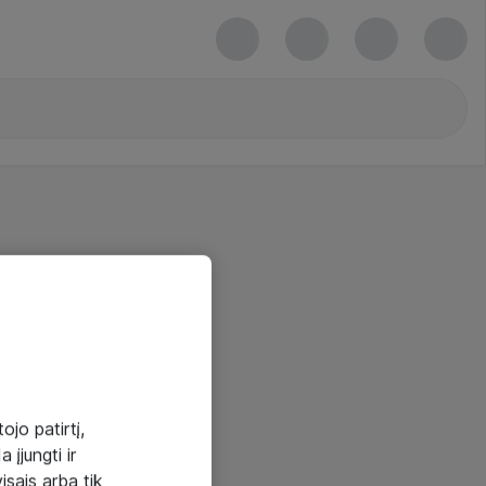
ojo patirtį,
 įjungti ir
visais arba tik