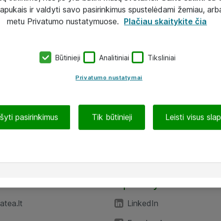
lapukais ir valdyti savo pasirinkimus spustelėdami žemiau, arb
metu Privatumo nustatymuose.
Plačiau skaitykite čia
Būtinieji
Analitiniai
Tiksliniai
Privatumo nustatymai
ašyti pasirinkimus
Tik būtinieji
Leisti visus sla
TEA“
Aplankykite mus
tea.lt
LinkedIn