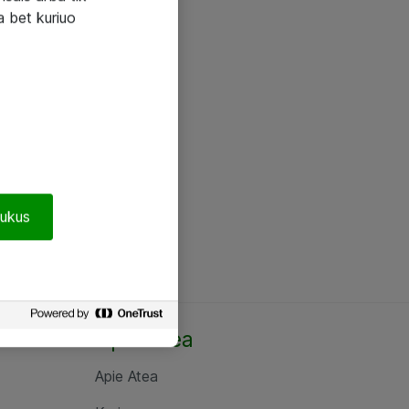
a bet kuriuo
pukus
Apie Atea
Apie Atea