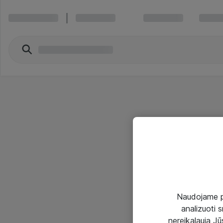
Naudojame pir
analizuoti s
nereikalauja Jūs