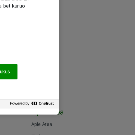
a bet kuriuo
pukus
Apie Atea
Apie Atea