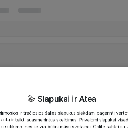
Slapukai ir Atea
mosios ir trečiosios šalies slapukus siekdami pagerinti vartot
rautą ir teikti suasmenintus skelbimus. Privalomi slapukai visada
ų sutikimo, nes jie yra būtini mūsų svetainei. Galite sutikti su 