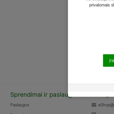
privalomais s
Įr
Sprendimai ir paslaugos
UAB „A
Paslaugos
eShop@a