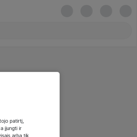
ojo patirtį,
 įjungti ir
visais arba tik