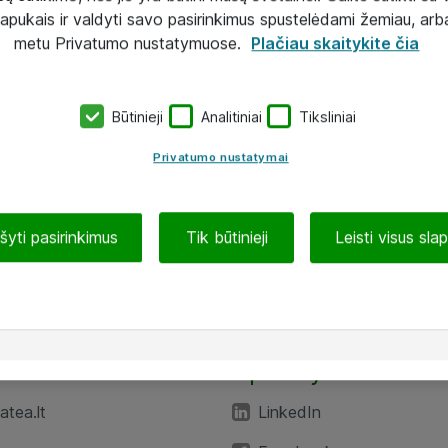
lapukais ir valdyti savo pasirinkimus spustelėdami žemiau, arb
metu Privatumo nustatymuose.
Plačiau skaitykite čia
Būtinieji
Analitiniai
Tiksliniai
Privatumo nustatymai
ašyti pasirinkimus
Tik būtinieji
Leisti visus sla
TEA“
Aplankykite mus
tea.lt
LinkedIn