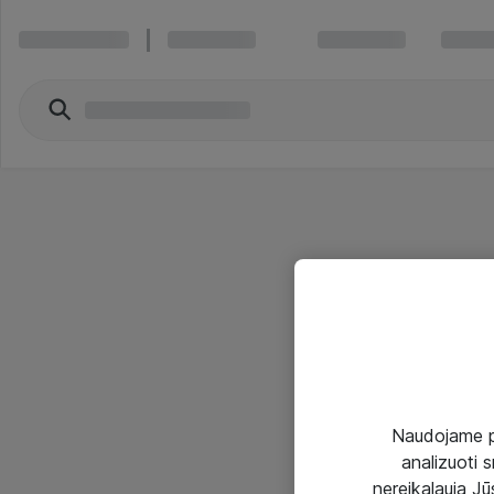
Naudojame pir
analizuoti s
nereikalauja Jūs