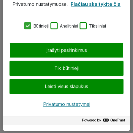
Privatumo nustatymuose.
Plačiau skaitykite čia
UAB „ATEA“
eShop@atea.lt
Būtinieji
Analitiniai
Tiksliniai
J. Rutkausko g. 6, Vilnius
Atea kontaktai
Įrašyti pasirinkimus
Aplankykite mus
Tik būtinieji
LinkedIn
Leisti visus slapukus
Facebook
Renginiai
Privatumo nustatymai
Apie Atea