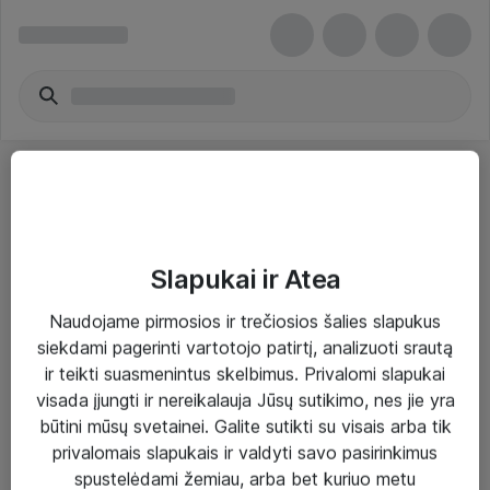
Slapukai ir Atea
Sprendimai ir paslaugos
Naudojame pirmosios ir trečiosios šalies slapukus
siekdami pagerinti vartotojo patirtį, analizuoti srautą
Paslaugos
ir teikti suasmenintus skelbimus. Privalomi slapukai
Sprendimai
visada įjungti ir nereikalauja Jūsų sutikimo, nes jie yra
būtini mūsų svetainei. Galite sutikti su visais arba tik
Įgyvendinti projektai
privalomais slapukais ir valdyti savo pasirinkimus
Atea ekspertų patarimai verslui
spustelėdami žemiau, arba bet kuriuo metu