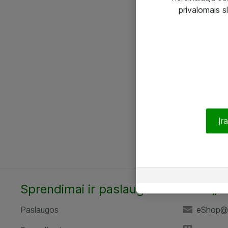
privalomais s
Įr
Sprendimai ir paslaugos
UAB „A
Paslaugos
eShop@a