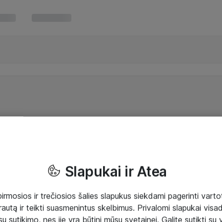
Slapukai ir Atea
mosios ir trečiosios šalies slapukus siekdami pagerinti vartot
rautą ir teikti suasmenintus skelbimus. Privalomi slapukai visada
ų sutikimo, nes jie yra būtini mūsų svetainei. Galite sutikti su 