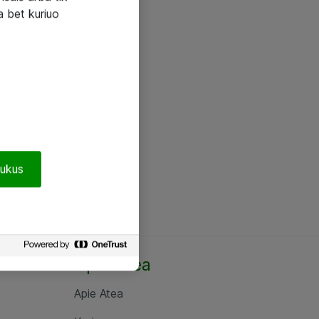
a bet kuriuo
pukus
Apie Atea
Apie Atea