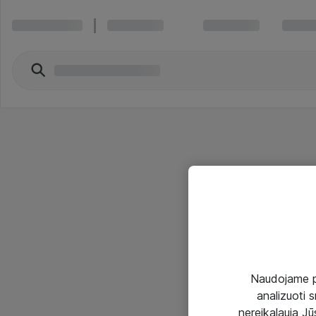
Naudojame pir
analizuoti s
nereikalauja Jūs