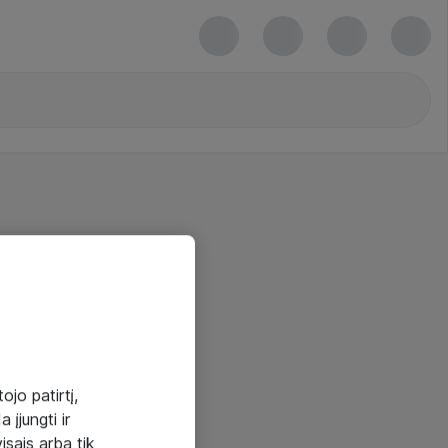
ojo patirtį,
 įjungti ir
visais arba tik