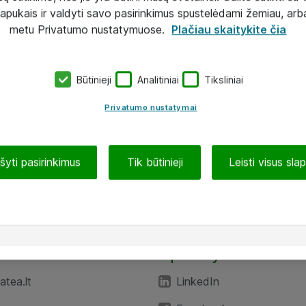
lapukais ir valdyti savo pasirinkimus spustelėdami žemiau, arb
metu Privatumo nustatymuose.
Plačiau skaitykite čia
Būtinieji
Analitiniai
Tiksliniai
Privatumo nustatymai
ašyti pasirinkimus
Tik būtinieji
Leisti visus sla
TEA“
Aplankykite mus
tea.lt
LinkedIn