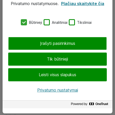
Privatumo nustatymuose.
Plačiau skaitykite čia
UAB „ATEA“
eShop@atea.lt
Būtinieji
Analitiniai
Tiksliniai
J. Rutkausko g. 6, Vilnius
Atea kontaktai
Įrašyti pasirinkimus
Aplankykite mus
Tik būtinieji
LinkedIn
Leisti visus slapukus
Facebook
Renginiai
Privatumo nustatymai
Apie Atea