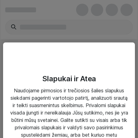
Slapukai ir Atea
Sprendimai ir paslaugos
Naudojame pirmosios ir trečiosios šalies slapukus
siekdami pagerinti vartotojo patirtį, analizuoti srautą
Paslaugos
ir teikti suasmenintus skelbimus. Privalomi slapukai
Sprendimai
visada įjungti ir nereikalauja Jūsų sutikimo, nes jie yra
būtini mūsų svetainei. Galite sutikti su visais arba tik
Įgyvendinti projektai
privalomais slapukais ir valdyti savo pasirinkimus
Atea ekspertų patarimai verslui
spustelėdami žemiau, arba bet kuriuo metu