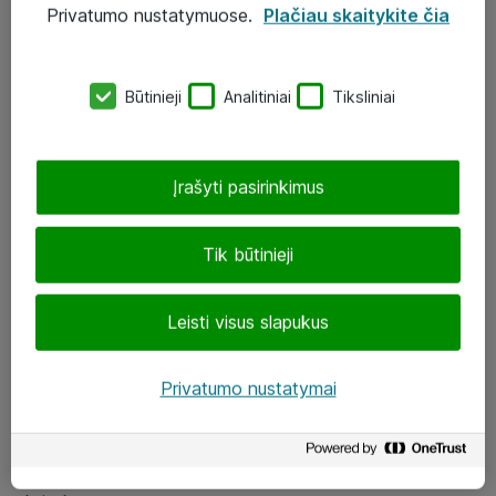
Privatumo nustatymuose.
Plačiau skaitykite čia
UAB „ATEA“
eShop@atea.lt
Būtinieji
Analitiniai
Tiksliniai
J. Rutkausko g. 6, Vilnius
Atea kontaktai
Įrašyti pasirinkimus
Aplankykite mus
Tik būtinieji
LinkedIn
Leisti visus slapukus
Facebook
Renginiai
Privatumo nustatymai
Apie Atea