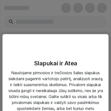
Slapukai ir Atea
Sprendimai ir paslaugos
Naudojame pirmosios ir trečiosios šalies slapukus
siekdami pagerinti vartotojo patirtį, analizuoti srautą
Paslaugos
ir teikti suasmenintus skelbimus. Privalomi slapukai
Sprendimai
visada įjungti ir nereikalauja Jūsų sutikimo, nes jie yra
būtini mūsų svetainei. Galite sutikti su visais arba tik
Įgyvendinti projektai
privalomais slapukais ir valdyti savo pasirinkimus
Atea ekspertų patarimai verslui
spustelėdami žemiau, arba bet kuriuo metu