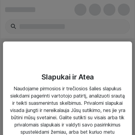
Slapukai ir Atea
Sprendimai ir paslaugos
Naudojame pirmosios ir trečiosios šalies slapukus
siekdami pagerinti vartotojo patirtį, analizuoti srautą
Paslaugos
ir teikti suasmenintus skelbimus. Privalomi slapukai
Sprendimai
visada įjungti ir nereikalauja Jūsų sutikimo, nes jie yra
būtini mūsų svetainei. Galite sutikti su visais arba tik
Įgyvendinti projektai
privalomais slapukais ir valdyti savo pasirinkimus
Atea ekspertų patarimai verslui
spustelėdami žemiau, arba bet kuriuo metu