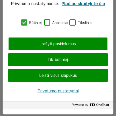
Privatumo nustatymuose.
Plačiau skaitykite čia
UAB „ATEA“
eShop@atea.lt
Būtinieji
Analitiniai
Tiksliniai
J. Rutkausko g. 6, Vilnius
Atea kontaktai
Įrašyti pasirinkimus
Aplankykite mus
Tik būtinieji
LinkedIn
Leisti visus slapukus
Facebook
Renginiai
Privatumo nustatymai
Apie Atea