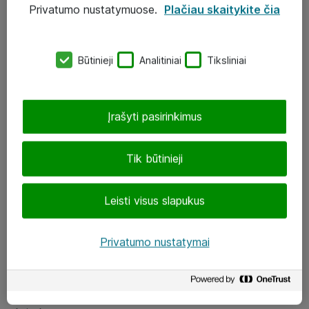
Privatumo nustatymuose.
Plačiau skaitykite čia
UAB „ATEA“
eShop@atea.lt
Būtinieji
Analitiniai
Tiksliniai
J. Rutkausko g. 6, Vilnius
Atea kontaktai
Įrašyti pasirinkimus
Aplankykite mus
Tik būtinieji
LinkedIn
Leisti visus slapukus
Facebook
Renginiai
Privatumo nustatymai
Apie Atea