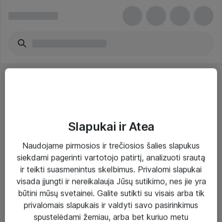
Slapukai ir Atea
Sprendimai ir paslaugos
Naudojame pirmosios ir trečiosios šalies slapukus
siekdami pagerinti vartotojo patirtį, analizuoti srautą
Paslaugos
ir teikti suasmenintus skelbimus. Privalomi slapukai
Sprendimai
visada įjungti ir nereikalauja Jūsų sutikimo, nes jie yra
būtini mūsų svetainei. Galite sutikti su visais arba tik
Įgyvendinti projektai
privalomais slapukais ir valdyti savo pasirinkimus
Atea ekspertų patarimai verslui
spustelėdami žemiau, arba bet kuriuo metu