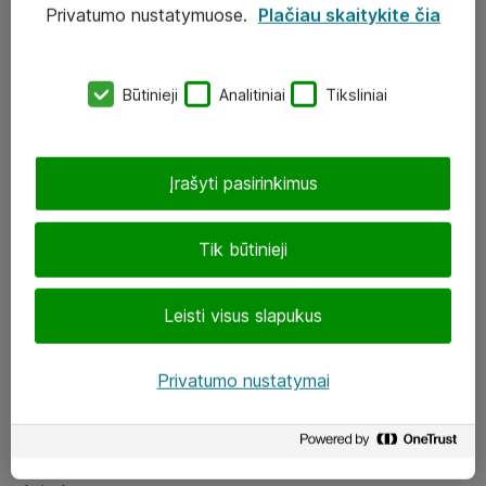
Privatumo nustatymuose.
Plačiau skaitykite čia
UAB „ATEA“
eShop@atea.lt
Būtinieji
Analitiniai
Tiksliniai
J. Rutkausko g. 6, Vilnius
Atea kontaktai
Įrašyti pasirinkimus
Aplankykite mus
Tik būtinieji
LinkedIn
Leisti visus slapukus
Facebook
Renginiai
Privatumo nustatymai
Apie Atea