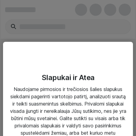
Slapukai ir Atea
Sprendimai ir paslaugos
Naudojame pirmosios ir trečiosios šalies slapukus
siekdami pagerinti vartotojo patirtį, analizuoti srautą
Paslaugos
ir teikti suasmenintus skelbimus. Privalomi slapukai
Sprendimai
visada įjungti ir nereikalauja Jūsų sutikimo, nes jie yra
būtini mūsų svetainei. Galite sutikti su visais arba tik
Įgyvendinti projektai
privalomais slapukais ir valdyti savo pasirinkimus
Atea ekspertų patarimai verslui
spustelėdami žemiau, arba bet kuriuo metu