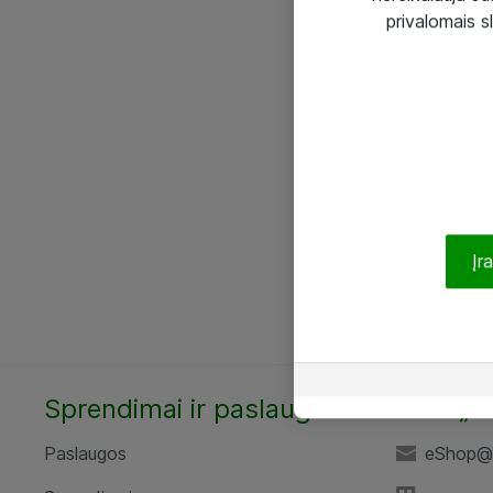
privalomais s
Įr
Sprendimai ir paslaugos
UAB „A
Paslaugos
eShop@a