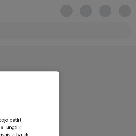
ojo patirtį,
 įjungti ir
visais arba tik