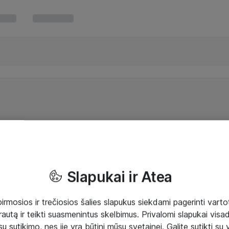
Slapukai ir Atea
mosios ir trečiosios šalies slapukus siekdami pagerinti vartot
rautą ir teikti suasmenintus skelbimus. Privalomi slapukai visada
ų sutikimo, nes jie yra būtini mūsų svetainei. Galite sutikti su 