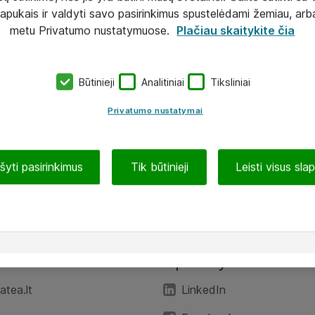
lapukais ir valdyti savo pasirinkimus spustelėdami žemiau, arb
metu Privatumo nustatymuose.
Plačiau skaitykite čia
Būtinieji
Analitiniai
Tiksliniai
Privatumo nustatymai
ašyti pasirinkimus
Tik būtinieji
Leisti visus sla
TEA“
Aplankykite mus
tea.lt
LinkedIn