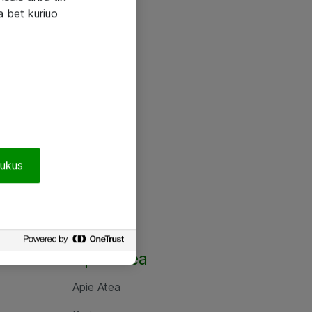
a bet kuriuo
pukus
Apie Atea
Apie Atea