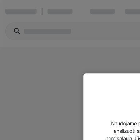
Naudojame pir
analizuoti s
nereikalauja Jūs