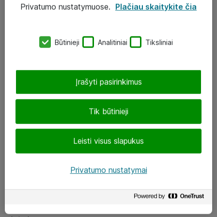
Privatumo nustatymuose.
Plačiau skaitykite čia
UAB „ATEA“
eShop@atea.lt
Būtinieji
Analitiniai
Tiksliniai
J. Rutkausko g. 6, Vilnius
Atea kontaktai
Įrašyti pasirinkimus
Aplankykite mus
Tik būtinieji
LinkedIn
Leisti visus slapukus
Facebook
Renginiai
Privatumo nustatymai
Apie Atea