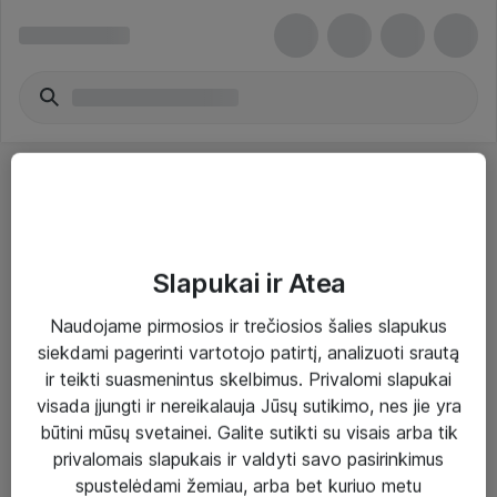
Slapukai ir Atea
Sprendimai ir paslaugos
Naudojame pirmosios ir trečiosios šalies slapukus
siekdami pagerinti vartotojo patirtį, analizuoti srautą
Paslaugos
ir teikti suasmenintus skelbimus. Privalomi slapukai
Sprendimai
visada įjungti ir nereikalauja Jūsų sutikimo, nes jie yra
būtini mūsų svetainei. Galite sutikti su visais arba tik
Įgyvendinti projektai
privalomais slapukais ir valdyti savo pasirinkimus
Atea ekspertų patarimai verslui
spustelėdami žemiau, arba bet kuriuo metu