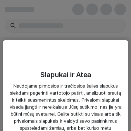
Slapukai ir Atea
Sprendimai ir paslaugos
Naudojame pirmosios ir trečiosios šalies slapukus
siekdami pagerinti vartotojo patirtį, analizuoti srautą
Paslaugos
ir teikti suasmenintus skelbimus. Privalomi slapukai
Sprendimai
visada įjungti ir nereikalauja Jūsų sutikimo, nes jie yra
būtini mūsų svetainei. Galite sutikti su visais arba tik
Įgyvendinti projektai
privalomais slapukais ir valdyti savo pasirinkimus
Atea ekspertų patarimai verslui
spustelėdami žemiau, arba bet kuriuo metu