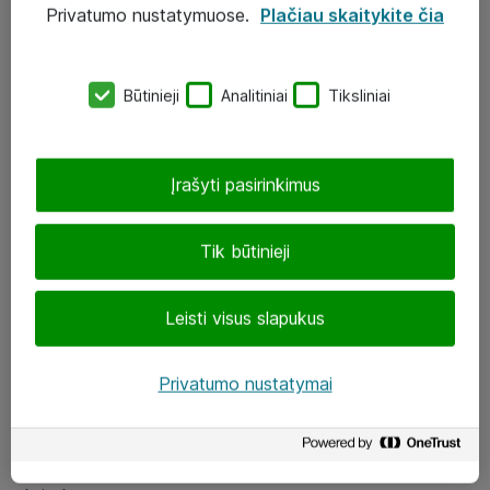
Privatumo nustatymuose.
Plačiau skaitykite čia
UAB „ATEA“
eShop@atea.lt
Būtinieji
Analitiniai
Tiksliniai
J. Rutkausko g. 6, Vilnius
Atea kontaktai
Įrašyti pasirinkimus
Aplankykite mus
Tik būtinieji
LinkedIn
Leisti visus slapukus
Facebook
Renginiai
Privatumo nustatymai
Apie Atea