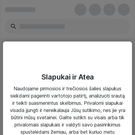
Slapukai ir Atea
Sprendimai ir paslaugos
Naudojame pirmosios ir trečiosios šalies slapukus
siekdami pagerinti vartotojo patirtį, analizuoti srautą
Paslaugos
ir teikti suasmenintus skelbimus. Privalomi slapukai
Sprendimai
visada įjungti ir nereikalauja Jūsų sutikimo, nes jie yra
būtini mūsų svetainei. Galite sutikti su visais arba tik
Įgyvendinti projektai
privalomais slapukais ir valdyti savo pasirinkimus
Atea ekspertų patarimai verslui
spustelėdami žemiau, arba bet kuriuo metu