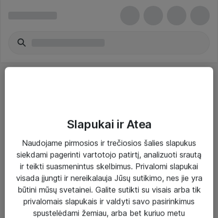
Slapukai ir Atea
Sprendimai ir paslaugos
Naudojame pirmosios ir trečiosios šalies slapukus
siekdami pagerinti vartotojo patirtį, analizuoti srautą
Paslaugos
ir teikti suasmenintus skelbimus. Privalomi slapukai
Sprendimai
visada įjungti ir nereikalauja Jūsų sutikimo, nes jie yra
būtini mūsų svetainei. Galite sutikti su visais arba tik
Įgyvendinti projektai
privalomais slapukais ir valdyti savo pasirinkimus
Atea ekspertų patarimai verslui
spustelėdami žemiau, arba bet kuriuo metu