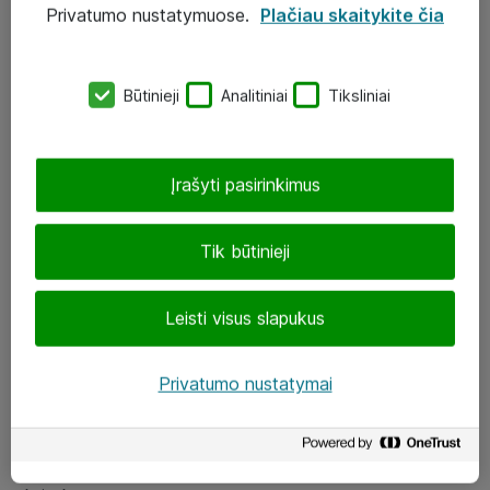
Privatumo nustatymuose.
Plačiau skaitykite čia
UAB „ATEA“
eShop@atea.lt
Būtinieji
Analitiniai
Tiksliniai
J. Rutkausko g. 6, Vilnius
Atea kontaktai
Įrašyti pasirinkimus
Aplankykite mus
Tik būtinieji
LinkedIn
Leisti visus slapukus
Facebook
Renginiai
Privatumo nustatymai
Apie Atea