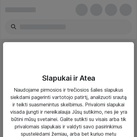
Slapukai ir Atea
Sprendimai ir paslaugos
Naudojame pirmosios ir trečiosios šalies slapukus
siekdami pagerinti vartotojo patirtį, analizuoti srautą
Paslaugos
ir teikti suasmenintus skelbimus. Privalomi slapukai
Sprendimai
visada įjungti ir nereikalauja Jūsų sutikimo, nes jie yra
būtini mūsų svetainei. Galite sutikti su visais arba tik
Įgyvendinti projektai
privalomais slapukais ir valdyti savo pasirinkimus
Atea ekspertų patarimai verslui
spustelėdami žemiau, arba bet kuriuo metu