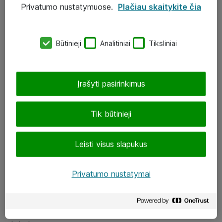
Privatumo nustatymuose.
Plačiau skaitykite čia
UAB „ATEA“
eShop@atea.lt
Būtinieji
Analitiniai
Tiksliniai
J. Rutkausko g. 6, Vilnius
Atea kontaktai
Įrašyti pasirinkimus
Aplankykite mus
Tik būtinieji
LinkedIn
Leisti visus slapukus
Facebook
Renginiai
Privatumo nustatymai
Apie Atea