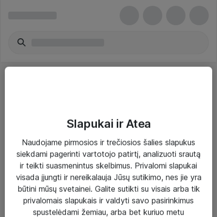
Slapukai ir Atea
Sprendimai ir paslaugos
Naudojame pirmosios ir trečiosios šalies slapukus
siekdami pagerinti vartotojo patirtį, analizuoti srautą
Paslaugos
ir teikti suasmenintus skelbimus. Privalomi slapukai
Sprendimai
visada įjungti ir nereikalauja Jūsų sutikimo, nes jie yra
būtini mūsų svetainei. Galite sutikti su visais arba tik
Įgyvendinti projektai
privalomais slapukais ir valdyti savo pasirinkimus
Atea ekspertų patarimai verslui
spustelėdami žemiau, arba bet kuriuo metu