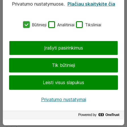
Privatumo nustatymuose.
Plačiau skaitykite čia
UAB „ATEA“
eShop@atea.lt
Būtinieji
Analitiniai
Tiksliniai
J. Rutkausko g. 6, Vilnius
Atea kontaktai
Įrašyti pasirinkimus
Aplankykite mus
Tik būtinieji
LinkedIn
Leisti visus slapukus
Facebook
Renginiai
Privatumo nustatymai
Apie Atea